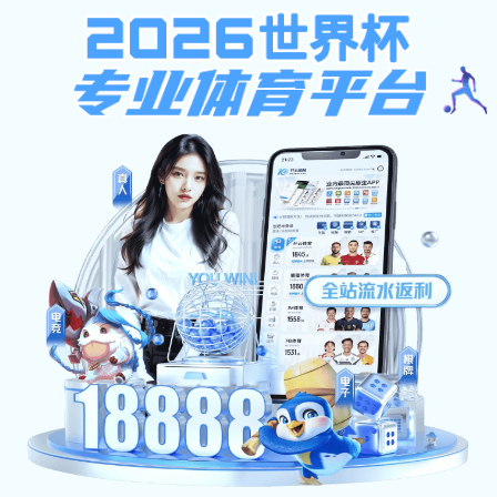
注册入口
安博官方网站
APP与网页版入
口｜畅享全球体育赛事与数据
服务
欢迎访问
安博官方网站
，提供全面覆盖足球、
篮球、电竞等项目的赛事资讯与数据内容， 支
持
APP下载
与
网页使用
，每日同步更新千场比
赛，聚焦热门体育内容， 助您轻松获取赛事动
态，掌握比赛节奏。