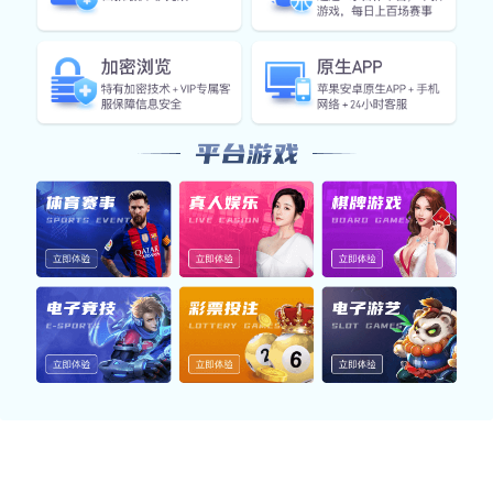
对他个人努力成果的一种肯定，也是对他未来发展的
期待。
2、克尼佩尔精彩表现解析
在本赛季中，克尼佩尔以其全能型打法赢得了众多赞
誉。他不仅具备出色的得分能力，还能够有效地组织
进攻和防守。数据显示，他场均得分达到职业生涯新
高，同时助攻和篮板数据也呈现上升趋势，充分展现
了他的综合素质。
此外，克尼佩尔在关键比赛中的表现更是让人印象深
刻。他能够在压力巨大的情况下冷静应对，多次为球
队打入制胜球。这种关键时刻把握机会的能力，无疑
是他获得最佳球员的重要原因之一。而这种能力不仅
提高了他的个人评分，也增强了球队在比赛中的竞争