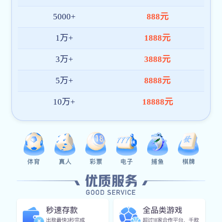
仅关乎个人荣耀，更影响着球队形象和球员职业生涯
的发展。这一奖项通常由媒体投票决定，而参与投票
的媒体人来自于不同地区，代表了广泛而多样化的意
见。因此，该奖项具有相当高的权威性和公信力。
此次评选之所以备受瞩目，还因为本赛季竞争尤为激
烈。众多优秀球员都展现出了极高水平的竞技状态，
如詹姆斯、杜兰特等，这使得最终获奖者的争夺愈加
白热化。同时，新秀玩家也不断崭露头角，为传统强
队带来新的挑战与变化。
克尼佩尔作为当今联盟中的一颗新星，他在本赛季中
的成长及表现无疑成为了评选的一大亮点。他不仅凭
借个人实力赢得认可，也为球队带来了实质性的帮
助，提升了整个团队的战斗力。因此，这次评选既是