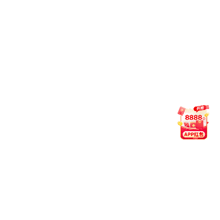
活塞团队协作出色骑士双星合璧方能逆转
在职业篮球的世界中，团队协作和个人能力同样重要。底特
律活塞队以...
2026-06-30