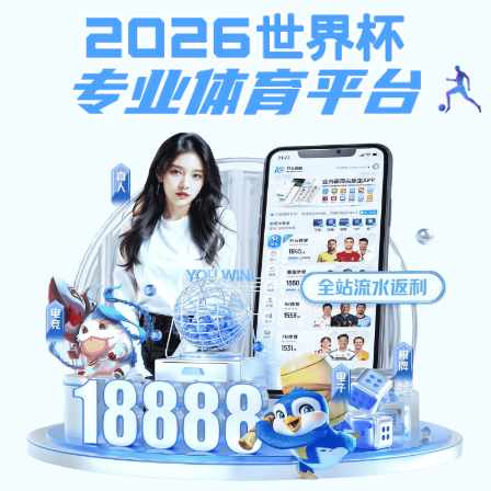
注册入口
安博官方网站
APP与网页版入
口｜畅享全球体育赛事与数据
服务
欢迎访问
安博官方网站
，提供全面覆盖足球、
篮球、电竞等项目的赛事资讯与数据内容， 支
持
APP下载
与
网页使用
，每日同步更新千场比
赛，聚焦热门体育内容， 助您轻松获取赛事动
态，掌握比赛节奏。