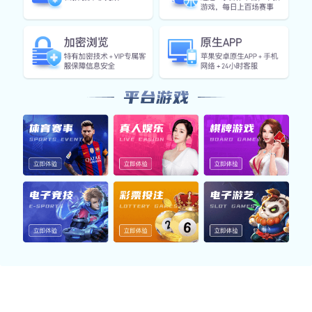
许利民强调，将球传给有优势的球员是提高进攻效率
的重要策略。每名球员在场上的能力和特点各异，有
些球员擅长突破，有些则以精准投篮见长。而对于这
些不同特点的合理利用，能够最大化地激发他们在比
赛中的作用。
例如，在对方内线防守较弱时，应优先将球传给具备
强大内线攻击能力的大个子，而不是让外线投篮命中
率不佳的队友进行强行出手。这样的选择不仅可以增
加得分机会，还有助于减少因短板对抗而产生的不必
要风险。
此外，对于年轻或新加入球队的球员，要给予更多适
应时间和锻炼机会，让他们逐步找准自己的角色定
位，从而实现更高层次上的团队协作与配合。