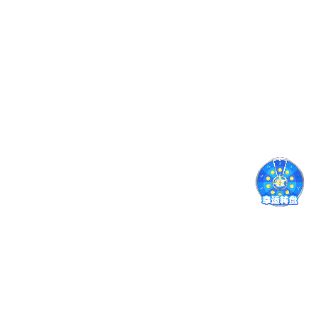
既是挑战也是机遇，他们通过拼搏努力争取荣誉，与
此同时也能提升自身竞技水平。
最后，通过参加这样的大赛，一支球队不仅能够展示
其技战术风采，还能提高民众对体育事业认同感。相
信凭借着如苏亚雷斯般坚韧不拔、不懈追求胜利精
神，乌拉圭一定会迎来属于自己的辉煌时刻。
总结：
综上所述，苏亚雷斯坚定表态愿为国家队效力，不仅
彰显出他个人对祖国及体育事业深沉的热爱，也显示
出他希望通过自身努力影响并推动整个乌拉圭足球发
展的决心。同时，这份执着精神感染着每一个热爱足
球的人，让他们共同期待即将到来的世界杯盛宴。