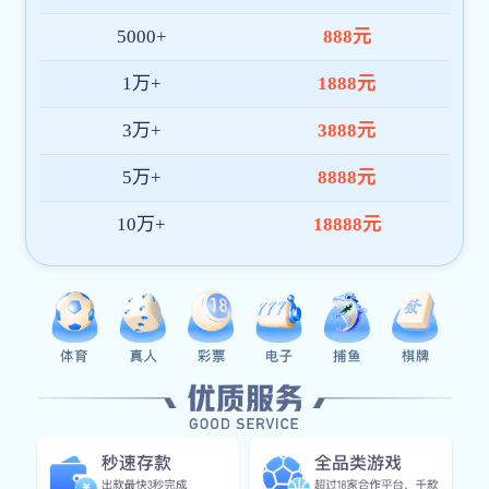
持着强烈的国家荣誉感。他在媒体面前坚定表示，他
愿意继续为国家队奉献力量，这不仅是对自己职业生
涯的一种肯定，也是对整个乌拉圭足球未来的一种承
诺。这种坚定的态度传递出了他对国家队深厚感情。
此外，苏亚雷斯也强调了参与国际比赛的重要性。他
认为，在最高水平的赛事中与世界顶级球员同场竞
技，不仅能够提升自己的技术水平，也能更好地为球
队贡献力量。这样的信念让他在面对挑战时更加勇敢
无畏。
最后，正是这种坚持不懈和深厚爱国情怀，塑造了苏
亚雷斯作为一个优秀运动员的人格魅力，也使得他成
为年轻球员学习的榜样。在他的带领下，乌拉圭队有
望在未来继续书写辉煌篇章。