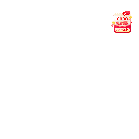
马赛主帅回应媒体质疑称从未因格林伍德
近期，马赛主帅对媒体的质疑做出了回应，强调从未因格林
伍德的情况停...
2026-06-20