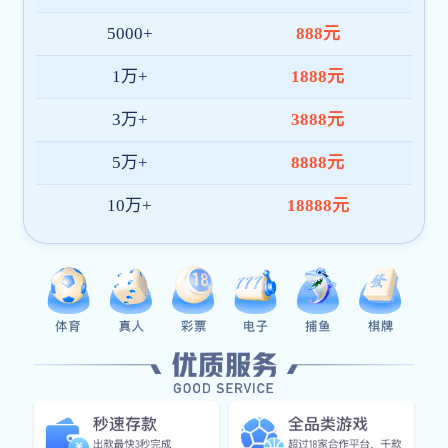
铃木唯人的训练态度始终是他成功的重要保障。为了
更好地备战世界杯，他每天都投入大量时间进行体能
和技术训练。他深知，只有通过不断的努力才能在激
烈的竞争中脱颖而出。因此，无论是炎热的夏季还是
寒冷的冬季，他总是在训练场上挥洒汗水。
除了常规的体能训练外，铃木还十分注重技术细节。
他总是主动请教教练，并借助录像回放分析自己的比
赛表现，以此来发现不足之处并加以改进。这种求知
欲和自我提升意识，不仅令他在技能上突飞猛进，也
为他在未来的大赛中奠定了坚实基础。
此外，铃木还积极参加各种友谊赛，通过实战来检验
自己的训练成果。在这些比赛中，他不断挑战自己，
尝试不同的位置和战术，为即将到来的世界杯做好充