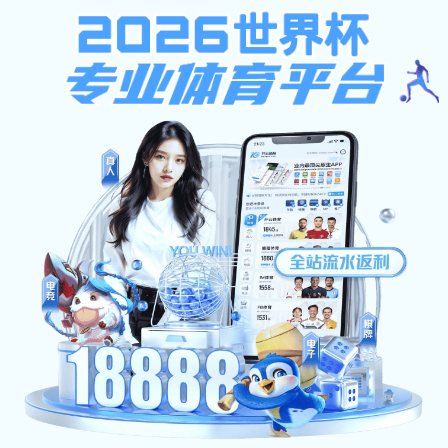
注册入口
安博官方网站
APP与网页版入
口｜畅享全球体育赛事与数据
服务
欢迎访问
安博官方网站
，提供全面覆盖足球、
篮球、电竞等项目的赛事资讯与数据内容， 支
持
APP下载
与
网页使用
，每日同步更新千场比
赛，聚焦热门体育内容， 助您轻松获取赛事动
态，掌握比赛节奏。