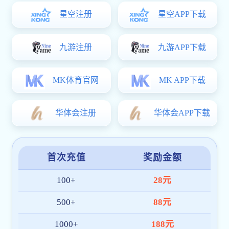
铃木唯人，作为日本足球界的一颗新星，正全力以赴
备战即将到来的世界杯。在这个过程中，他不仅展现
了高超的球技，更通过不断的训练和比赛来真实地诠
释自我。本文将从四个方面详细阐述铃木唯人在备战
世界杯期间的心路历程，包括他的训练态度、心理调
整、团队合作以及赛场表现。每一个方面都体现了他
对足球的热爱与执着，以及在大赛面前毫无保留地展
现真实自我的决心。让我们一起走进这位年轻球员的
世界，感受他的努力与激情。
1、坚定的训练态度