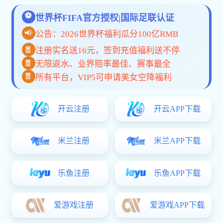
手机App
网页版
铃木唯人全力以赴备战世界杯
赛场上毫无保留展现真实自我
2026-06-16 10:28
19 次阅读
首页
/
体育看点